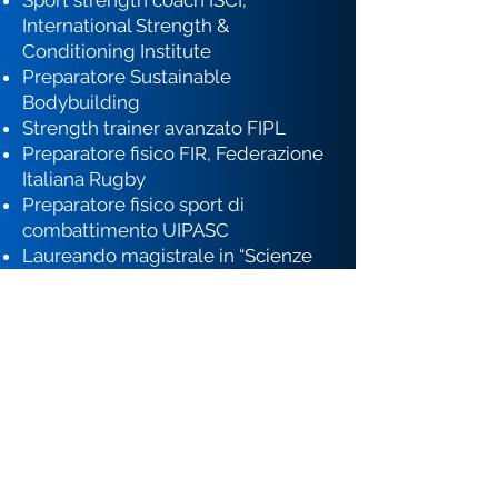
Sport strength coach ISCI,
International Strength &
Conditioning Institute
Preparatore Sustainable
Bodybuilding
Strength trainer avanzato FIPL
Preparatore fisico FIR, Federazione
Italiana Rugby
Preparatore fisico sport di
combattimento UIPASC
Laureando magistrale in “Scienze
della nutrizione umana”, Università
San Raffaele
Hai bisogno di una mano per
capire quale potrebbe essere
il tipo di preparazione più
adatta alle tue necessità?